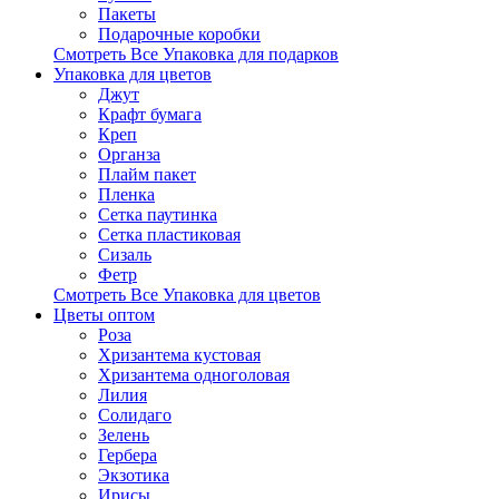
Пакеты
Подарочные коробки
Смотреть Все Упаковка для подарков
Упаковка для цветов
Джут
Крафт бумага
Креп
Органза
Плайм пакет
Пленка
Сетка паутинка
Сетка пластиковая
Сизаль
Фетр
Смотреть Все Упаковка для цветов
Цветы оптом
Роза
Хризантема кустовая
Хризантема одноголовая
Лилия
Солидаго
Зелень
Гербера
Экзотика
Ирисы