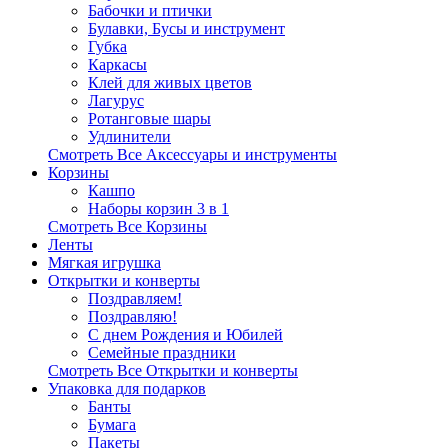
Бабочки и птички
Булавки, Бусы и инструмент
Губка
Каркасы
Клей для живых цветов
Лагурус
Ротанговые шары
Удлинители
Смотреть Все Аксессуары и инструменты
Корзины
Кашпо
Наборы корзин 3 в 1
Смотреть Все Корзины
Ленты
Мягкая игрушка
Открытки и конверты
Поздравляем!
Поздравляю!
С днем Рождения и Юбилей
Семейные праздники
Смотреть Все Открытки и конверты
Упаковка для подарков
Банты
Бумага
Пакеты