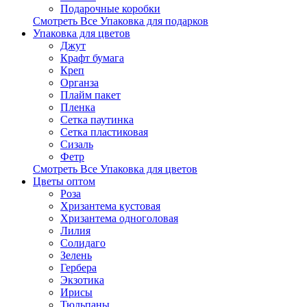
Подарочные коробки
Смотреть Все Упаковка для подарков
Упаковка для цветов
Джут
Крафт бумага
Креп
Органза
Плайм пакет
Пленка
Сетка паутинка
Сетка пластиковая
Сизаль
Фетр
Смотреть Все Упаковка для цветов
Цветы оптом
Роза
Хризантема кустовая
Хризантема одноголовая
Лилия
Солидаго
Зелень
Гербера
Экзотика
Ирисы
Тюльпаны