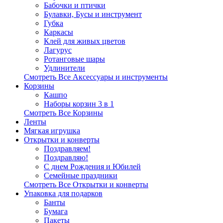
Бабочки и птички
Булавки, Бусы и инструмент
Губка
Каркасы
Клей для живых цветов
Лагурус
Ротанговые шары
Удлинители
Смотреть Все Аксессуары и инструменты
Корзины
Кашпо
Наборы корзин 3 в 1
Смотреть Все Корзины
Ленты
Мягкая игрушка
Открытки и конверты
Поздравляем!
Поздравляю!
С днем Рождения и Юбилей
Семейные праздники
Смотреть Все Открытки и конверты
Упаковка для подарков
Банты
Бумага
Пакеты