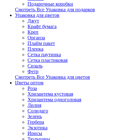
Подарочные коробки
Смотреть Все Упаковка для подарков
Упаковка для цветов
Джут
Крафт бумага
Креп
Органза
Плайм пакет
Пленка
Сетка паутинка
Сетка пластиковая
Сизаль
Фетр
Смотреть Все Упаковка для цветов
Цветы оптом
Роза
Хризантема кустовая
Хризантема одноголовая
Лилия
Солидаго
Зелень
Гербера
Экзотика
Ирисы
Тюльпаны