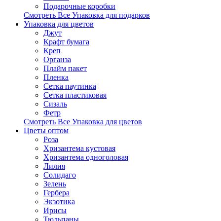
Подарочные коробки
Смотреть Все Упаковка для подарков
Упаковка для цветов
Джут
Крафт бумага
Креп
Органза
Плайм пакет
Пленка
Сетка паутинка
Сетка пластиковая
Сизаль
Фетр
Смотреть Все Упаковка для цветов
Цветы оптом
Роза
Хризантема кустовая
Хризантема одноголовая
Лилия
Солидаго
Зелень
Гербера
Экзотика
Ирисы
Тюльпаны