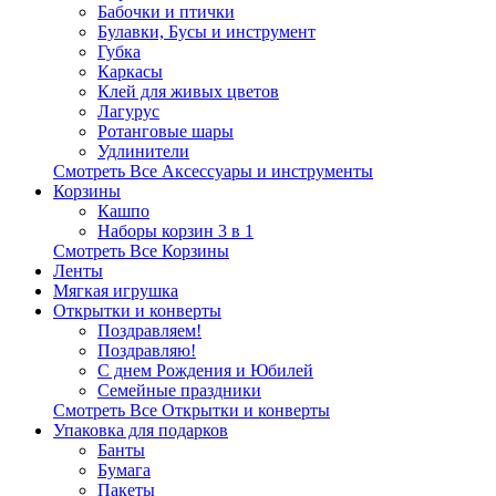
Бабочки и птички
Булавки, Бусы и инструмент
Губка
Каркасы
Клей для живых цветов
Лагурус
Ротанговые шары
Удлинители
Смотреть Все Аксессуары и инструменты
Корзины
Кашпо
Наборы корзин 3 в 1
Смотреть Все Корзины
Ленты
Мягкая игрушка
Открытки и конверты
Поздравляем!
Поздравляю!
С днем Рождения и Юбилей
Семейные праздники
Смотреть Все Открытки и конверты
Упаковка для подарков
Банты
Бумага
Пакеты