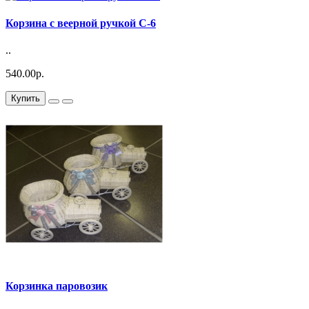
Корзина с веерной ручкой С-6
..
540.00р.
Купить
Корзинка паровозик