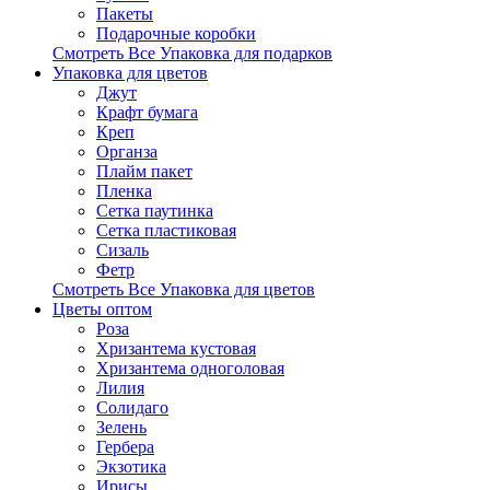
Пакеты
Подарочные коробки
Смотреть Все Упаковка для подарков
Упаковка для цветов
Джут
Крафт бумага
Креп
Органза
Плайм пакет
Пленка
Сетка паутинка
Сетка пластиковая
Сизаль
Фетр
Смотреть Все Упаковка для цветов
Цветы оптом
Роза
Хризантема кустовая
Хризантема одноголовая
Лилия
Солидаго
Зелень
Гербера
Экзотика
Ирисы