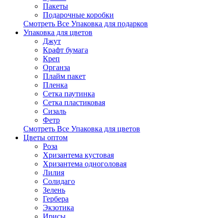
Пакеты
Подарочные коробки
Смотреть Все Упаковка для подарков
Упаковка для цветов
Джут
Крафт бумага
Креп
Органза
Плайм пакет
Пленка
Сетка паутинка
Сетка пластиковая
Сизаль
Фетр
Смотреть Все Упаковка для цветов
Цветы оптом
Роза
Хризантема кустовая
Хризантема одноголовая
Лилия
Солидаго
Зелень
Гербера
Экзотика
Ирисы