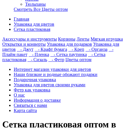
Тюльпаны
Смотреть Все Цветы оптом
Главная
Упаковка для цветов
Сетка пластиковая
Аксессуары и инструменты
Корзины
Ленты
Мягкая игрушка
Открытки и конверты
Упаковка для подарков
Упаковка для
цветов
- Джут
- Крафт бумага
- Креп
- Органза
-
Плайм пакет
- Пленка
- Сетка паутинка
- Сетка
пластиковая
- Сизаль
- Фетр
Цветы оптом
Интернет магазин упаковки для цветов
Наши близкие и родные обожают подарки
Подарочная упаковка
Упаковка для цветов своими руками
Фетр как упаковка
О нас
Информация о доставке
Связаться с нами
Карта сайта
Сетка пластиковая оптом в