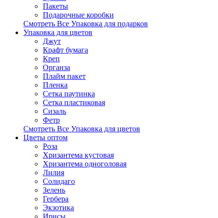
Пакеты
Подарочные коробки
Смотреть Все Упаковка для подарков
Упаковка для цветов
Джут
Крафт бумага
Креп
Органза
Плайм пакет
Пленка
Сетка паутинка
Сетка пластиковая
Сизаль
Фетр
Смотреть Все Упаковка для цветов
Цветы оптом
Роза
Хризантема кустовая
Хризантема одноголовая
Лилия
Солидаго
Зелень
Гербера
Экзотика
Ирисы