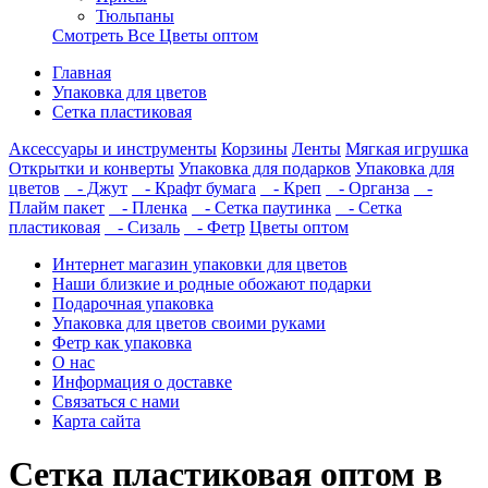
Тюльпаны
Смотреть Все Цветы оптом
Главная
Упаковка для цветов
Сетка пластиковая
Аксессуары и инструменты
Корзины
Ленты
Мягкая игрушка
Открытки и конверты
Упаковка для подарков
Упаковка для
цветов
- Джут
- Крафт бумага
- Креп
- Органза
-
Плайм пакет
- Пленка
- Сетка паутинка
- Сетка
пластиковая
- Сизаль
- Фетр
Цветы оптом
Интернет магазин упаковки для цветов
Наши близкие и родные обожают подарки
Подарочная упаковка
Упаковка для цветов своими руками
Фетр как упаковка
О нас
Информация о доставке
Связаться с нами
Карта сайта
Сетка пластиковая оптом в