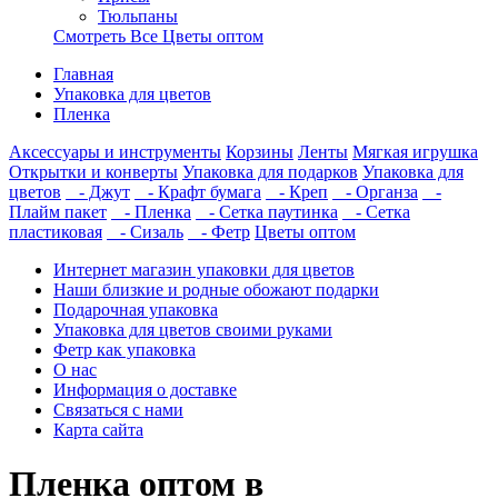
Тюльпаны
Смотреть Все Цветы оптом
Главная
Упаковка для цветов
Пленка
Аксессуары и инструменты
Корзины
Ленты
Мягкая игрушка
Открытки и конверты
Упаковка для подарков
Упаковка для
цветов
- Джут
- Крафт бумага
- Креп
- Органза
-
Плайм пакет
- Пленка
- Сетка паутинка
- Сетка
пластиковая
- Сизаль
- Фетр
Цветы оптом
Интернет магазин упаковки для цветов
Наши близкие и родные обожают подарки
Подарочная упаковка
Упаковка для цветов своими руками
Фетр как упаковка
О нас
Информация о доставке
Связаться с нами
Карта сайта
Пленка оптом в