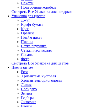
Пакеты
Подарочные коробки
Смотреть Все Упаковка для подарков
Упаковка для цветов
Джут
Крафт бумага
Креп
Органза
Плайм пакет
Пленка
Сетка паутинка
Сетка пластиковая
Сизаль
Фетр
Смотреть Все Упаковка для цветов
Цветы оптом
Роза
Хризантема кустовая
Хризантема одноголовая
Лилия
Солидаго
Зелень
Гербера
Экзотика
Ирисы