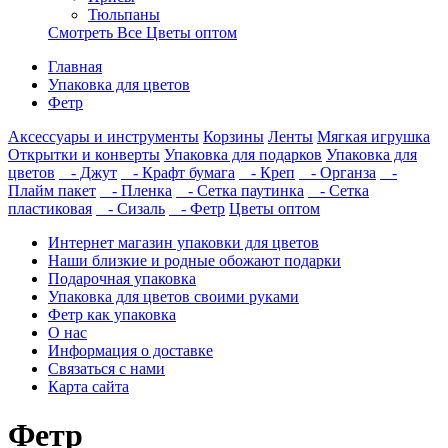
Тюльпаны
Смотреть Все Цветы оптом
Главная
Упаковка для цветов
Фетр
Аксессуары и инструменты
Корзины
Ленты
Мягкая игрушка
Открытки и конверты
Упаковка для подарков
Упаковка для
цветов
- Джут
- Крафт бумага
- Креп
- Органза
-
Плайм пакет
- Пленка
- Сетка паутинка
- Сетка
пластиковая
- Сизаль
- Фетр
Цветы оптом
Интернет магазин упаковки для цветов
Наши близкие и родные обожают подарки
Подарочная упаковка
Упаковка для цветов своими руками
Фетр как упаковка
О нас
Информация о доставке
Связаться с нами
Карта сайта
Фетр