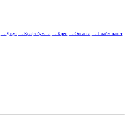
- Джут
- Крафт бумага
- Креп
- Органза
- Плайм пакет