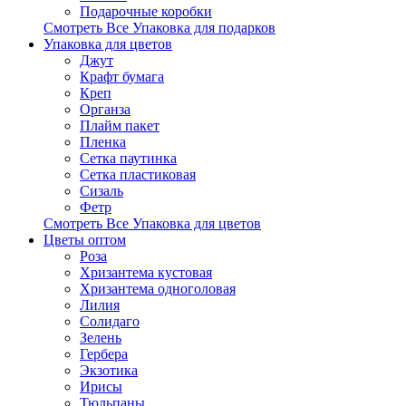
Подарочные коробки
Смотреть Все Упаковка для подарков
Упаковка для цветов
Джут
Крафт бумага
Креп
Органза
Плайм пакет
Пленка
Сетка паутинка
Сетка пластиковая
Сизаль
Фетр
Смотреть Все Упаковка для цветов
Цветы оптом
Роза
Хризантема кустовая
Хризантема одноголовая
Лилия
Солидаго
Зелень
Гербера
Экзотика
Ирисы
Тюльпаны