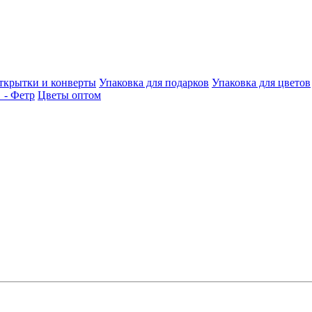
ткрытки и конверты
Упаковка для подарков
Упаковка для цветов
- Фетр
Цветы оптом