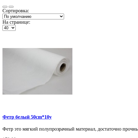
Сортировка:
На странице:
Фетр белый 50cm*10y
Фетр это мягкий полупрозрачный материал, достаточно прочный