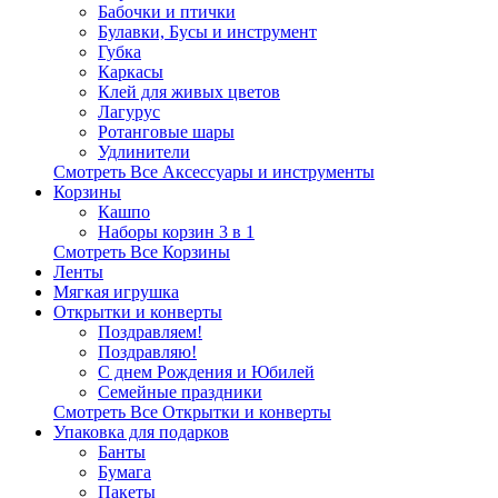
Бабочки и птички
Булавки, Бусы и инструмент
Губка
Каркасы
Клей для живых цветов
Лагурус
Ротанговые шары
Удлинители
Смотреть Все Аксессуары и инструменты
Корзины
Кашпо
Наборы корзин 3 в 1
Смотреть Все Корзины
Ленты
Мягкая игрушка
Открытки и конверты
Поздравляем!
Поздравляю!
С днем Рождения и Юбилей
Семейные праздники
Смотреть Все Открытки и конверты
Упаковка для подарков
Банты
Бумага
Пакеты